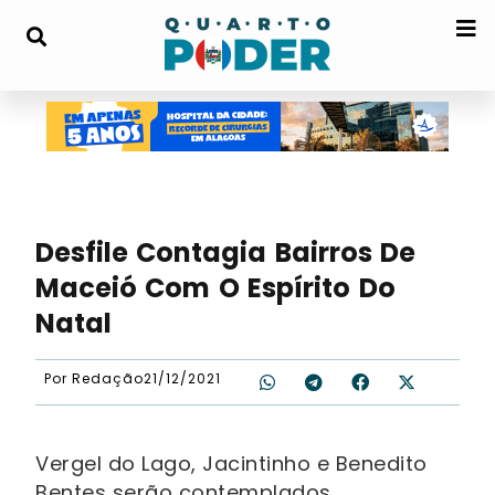
Desfile Contagia Bairros De
Maceió Com O Espírito Do
Natal
Por
Redação
21/12/2021
Vergel do Lago, Jacintinho e Benedito
Bentes serão contemplados