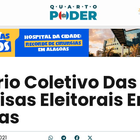
rio Coletivo Das
sas Eleitorais 
as
021