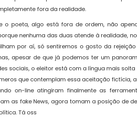
pletamente fora da realidade.
 o poeta, algo está fora de ordem, não apena
orque nenhuma das duas atende à realidade, no
ilham por aí, só sentiremos o gosto da rejeiçã
has, apesar de que já podemos ter um panoram
es sociais, o eleitor está com a língua mais solt
úmeros que contemplam essa aceitação fictícia, a
ndo on-line atingiram finalmente as ferrame
assam as fake News, agora tomam a posição de del
ítica. Tá oss