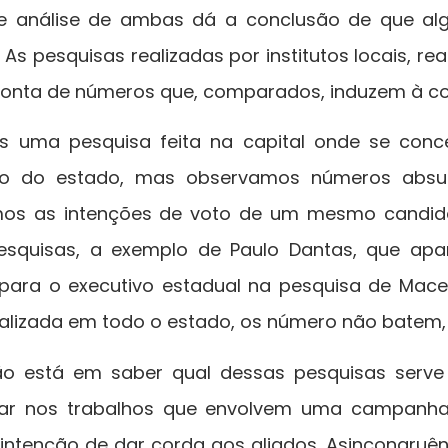
e análise de ambas dá a conclusão de que alg
 As pesquisas realizadas por institutos locais, r
onta de números que, comparados, induzem à con
s uma pesquisa feita na capital onde se conc
ado do estado, mas observamos números absur
s as intenções de voto de um mesmo candi
esquisas, a exemplo de Paulo Dantas, que apa
 para o executivo estadual na pesquisa de Mace
alizada em todo o estado, os número não batem,
ão está em saber qual dessas pesquisas serve
lizar nos trabalhos que envolvem uma campanha
intenção de dar corda aos aliados. Asincongruê