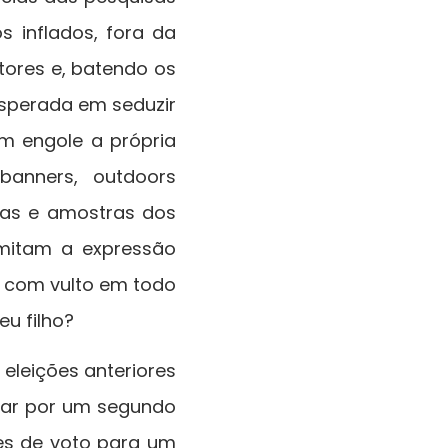
 inflados, fora da
ores e, batendo os
esperada em seduzir
m engole a própria
banners, outdoors
icas e amostras dos
rmitam a expressão
 com vulto em todo
u filho?
 eleições anteriores
sar por um segundo
es de voto para um