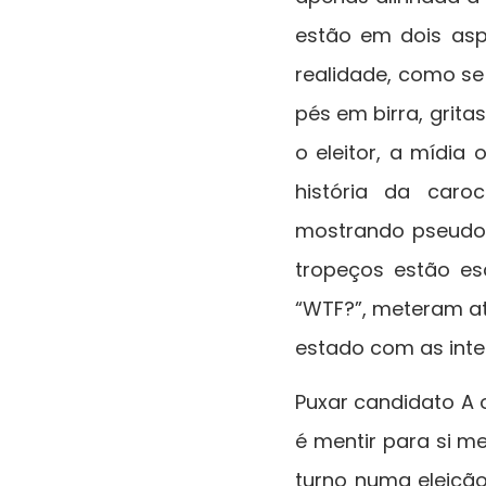
estão em dois asp
realidade, como s
pés em birra, grit
o eleitor, a mídi
história da caro
mostrando pseudo-r
tropeços estão es
“WTF?”, meteram a
estado com as inte
Puxar candidato A o
é mentir para si 
turno numa eleiçã