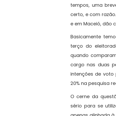
tempos, uma brev
certo, e com razão.
e em Maceió, dão c
Basicamente temo
terço do eleitor
quando comparamo
cargo nas duas p
intenções de voto
20% na pesquisa re
O cerne da quest
sério para se uti
apenas alinhada à 