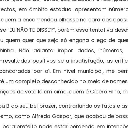
ectos, em âmbito estadual apresentam números
e quem a encomendou olhasse na cara dos oposit
asse “EU NÃO TE DISSE?”, porém essa tentativa des
a ou quem quer que seja só engana o ego de que
chinha. Não adianta impor dados, números, 
esultados positivos se a insatisfação, as crít
cancaradas por aí. Em nível municipal, me pe
té um completo desconhecido no meio de nomes
nções de voto lá em cima, quem é Cícero Filho, me
u B ao seu bel prazer, contrariando os fatos e as
mesmo, como Alfredo Gaspar, que acabou de pas
o para prefeito pode estar perdendo em intençõ