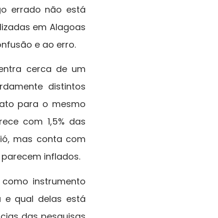
o errado não está
ealizadas em Alagoas
fusão e ao erro.
entra cerca de um
damente distintos
dato para o mesmo
rece com 1,5% das
ió
, mas conta com
 parecem inflados.
 como instrumento
 e qual delas está
ncias das pesquisas