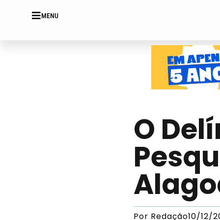
MENU
O Delí
Pesqui
Alago
Por
Redação
10/12/2