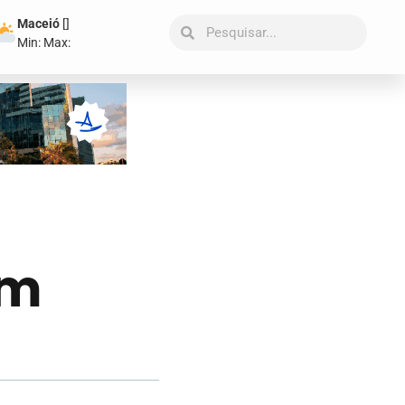
Maceió
[
]
Min:
Max:
Em