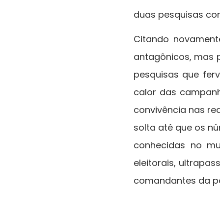
duas pesquisas com
Citando novamente
antagônicos, mas p
pesquisas que ferv
calor das campan
convivência nas red
solta até que os n
conhecidas no mu
eleitorais, ultrap
comandantes da pol