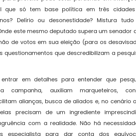
l que só tem base política em três cidade
anos? Delírio ou desonestidade? Mistura tud
l. Onde este mesmo deputado supera um senador 
ão de votos em sua eleição (para os desavisad
 questionamentos que descredibilizam a pesqui
 entrar em detalhes para entender que pesqu
 campanha, auxiliam marqueteiros, consul
ilitam alianças, busca de aliados e, no cenário 
las precisam de um ingrediente imprescindíve
ongruência com a realidade. Não há necessida
os especialista para dar conta dos equívo