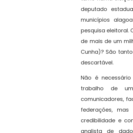
deputado estadua
municípios alago
pesquisa eleitora
de mais de um milh
Cunha)? São tantos
descartável.
Não é necessário
trabalho de uma
comunicadores, fac
federações, mas e
credibilidade e c
analista de dad