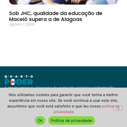
Sob JHC, qualidade da educação de
Maceió supera a de Alagoas
agosto 7, 2026
A maior empresa Alagoana de conteúdo, noticias e informação
com vários canais de jornalismo e diversas soluções para você ou
Nós utilizamos cookies para garantir que você tenha a melhor
seu negócio.
experiência em nosso site. Se você continua a usar este site,
assumimos que você está satisfeito e que leu nossa
política de
privacidade
QuartoPoderAlagoas.com.br ©2021 Todos Direitos Reservados.
POLÍTICA DE PRIVACIDADE, TERMOS DE USO & COOKIES
Ok
Política de privacidade