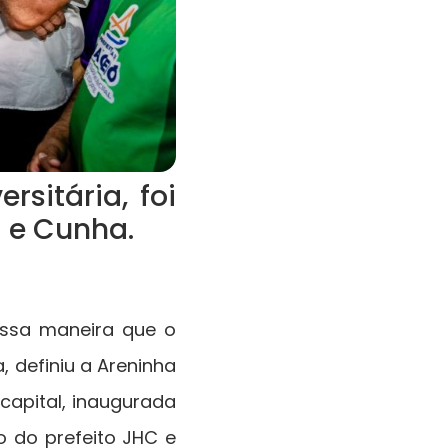
sitária, foi
C e Cunha.
essa maneira que o
, definiu a Areninha
 capital, inaugurada
o do prefeito JHC e