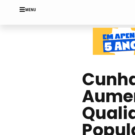
MENU
Cunha
Aumen
Quali
Popul