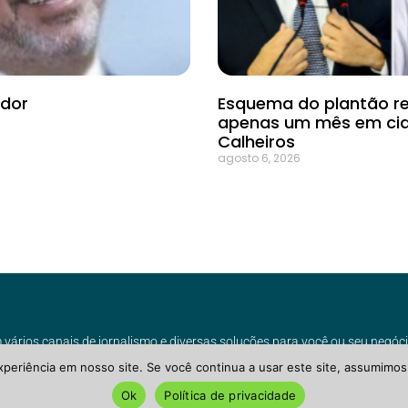
ador
Esquema do plantão re
apenas um mês em cid
Calheiros
agosto 6, 2026
ários canais de jornalismo e diversas soluções para você ou seu negóci
xperiência em nosso site. Se você continua a usar este site, assumimos
IVACIDADE, TERMOS DE USO & COOKIES
Ok
Política de privacidade