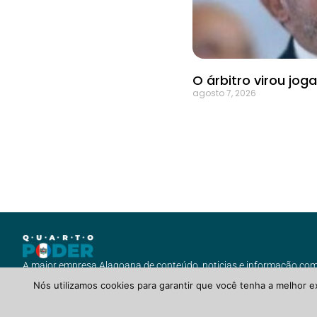
O árbitro virou jog
agosto 7, 2026
A maior empresa Alagoana de conteúdo, noticias e informação com v
Nós utilizamos cookies para garantir que você tenha a melhor e
QuartoPoderAlagoas.com.br ©2021 Todos Direitos Reservados.
POLÍTICA DE PR