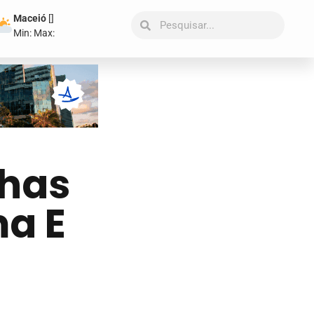
Maceió
[
]
Min:
Max:
nhas
a E