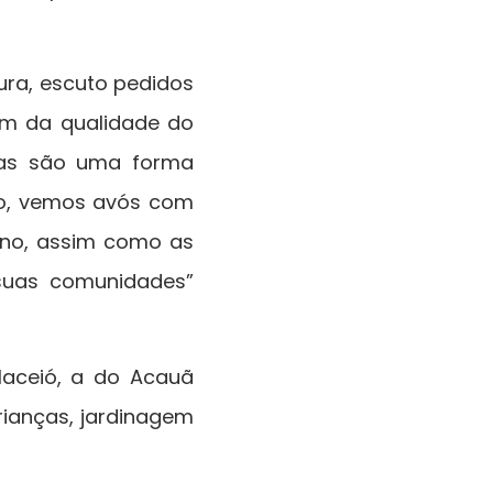
ura, escuto pedidos
ém da qualidade do
nas são uma forma
lo, vemos avós com
rno, assim como as
suas comunidades”
aceió, a do Acauã
rianças, jardinagem