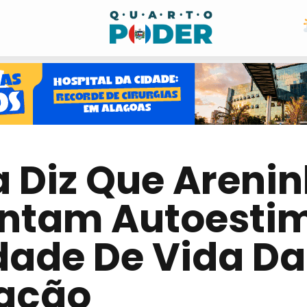
 Diz Que Areni
tam Autoestim
dade De Vida Da
ação