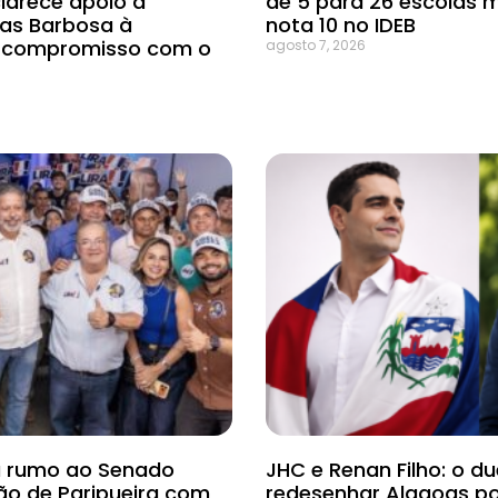
clarece apoio à
de 5 para 26 escolas 
cas Barbosa à
nota 10 no IDEB
e compromisso com o
agosto 7, 2026
ra rumo ao Senado
JHC e Renan Filho: o d
ão de Paripueira com
redesenhar Alagoas p