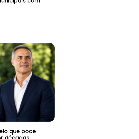
municipais com
uelo que pode
or décadas