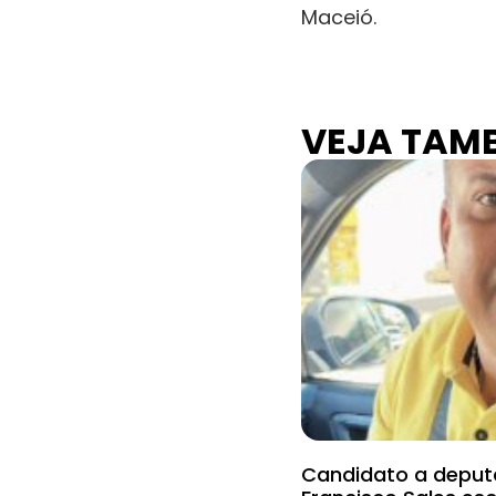
Maceió.
VEJA TAM
Candidato a deput