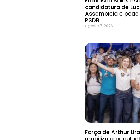
Francisco Sales es
candidatura de Lu
Assembleia e ped
PSDB
agosto 7, 2026
Força de Arthur Li
mobiliza a populaç