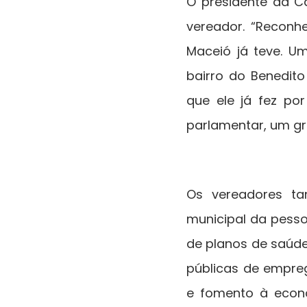
O presidente da C
vereador. “Reconh
Maceió já teve. U
bairro do Benedito
que ele já fez po
parlamentar, um gr
Os vereadores ta
municipal da pesso
de planos de saúde
públicas de empreg
e fomento à econo