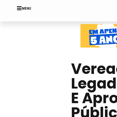
MENU
Verea
Legad
E Apr
Públic