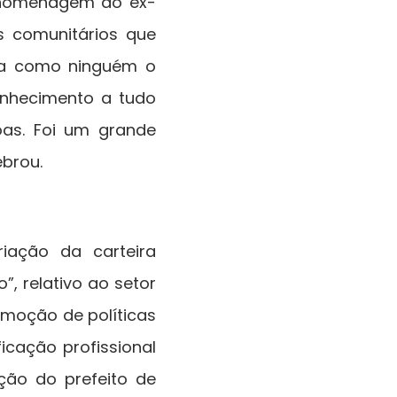
a homenagem ao ex-
s comunitários que
ava como ninguém o
conhecimento a tudo
oas. Foi um grande
brou.
iação da carteira
, relativo ao setor
omoção de políticas
icação profissional
ção do prefeito de