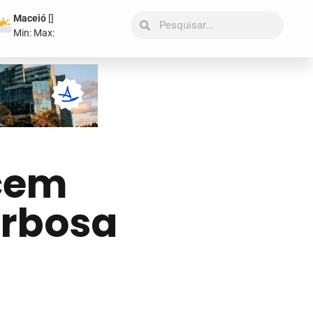
Maceió
[
]
Min:
Max:
cem
arbosa