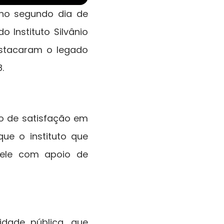
 no segundo dia de
o Instituto Silvânio
estacaram o legado
.
to de satisfação em
ue o instituto que
 dele com apoio de
idade pública, que