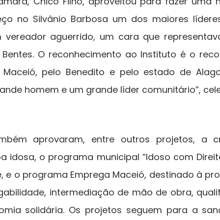
âmara, Chico Filho, aproveitou para fazer um
eço no Silvânio Barbosa um dos maiores lídere
m vereador aguerrido, um cara que represent
 Bentes. O reconhecimento ao Instituto é o re
r Maceió, pelo Benedito e pelo estado de Alag
ande homem e um grande líder comunitário”, cele
mbém aprovaram, entre outros projetos, a cr
a idosa, o programa municipal “Idoso com Direito”
, e o programa Emprega Maceió, destinado à pr
abilidade, intermediação de mão de obra, qualif
mia solidária. Os projetos seguem para a san