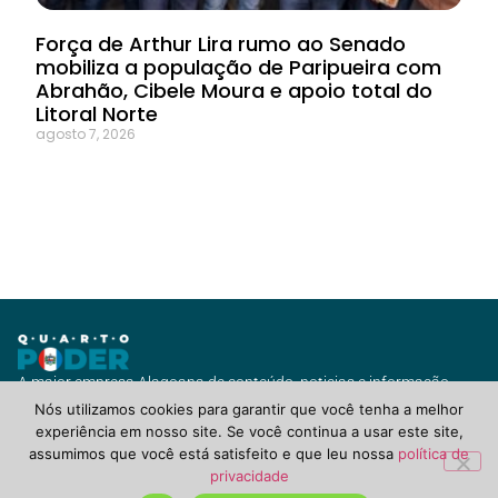
Força de Arthur Lira rumo ao Senado
mobiliza a população de Paripueira com
Abrahão, Cibele Moura e apoio total do
Litoral Norte
agosto 7, 2026
A maior empresa Alagoana de conteúdo, noticias e informação
com vários canais de jornalismo e diversas soluções para você ou
Nós utilizamos cookies para garantir que você tenha a melhor
seu negócio.
experiência em nosso site. Se você continua a usar este site,
assumimos que você está satisfeito e que leu nossa
política de
privacidade
QuartoPoderAlagoas.com.br ©2021 Todos Direitos Reservados.