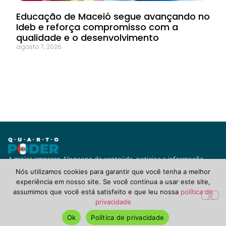
Educação de Maceió segue avançando no
Ideb e reforça compromisso com a
qualidade e o desenvolvimento
agosto 7, 2026
A maior empresa Alagoana de conteúdo, noticias e informação
com vários canais de jornalismo e diversas soluções para você ou
Nós utilizamos cookies para garantir que você tenha a melhor
seu negócio.
experiência em nosso site. Se você continua a usar este site,
assumimos que você está satisfeito e que leu nossa
política de
privacidade
QuartoPoderAlagoas.com.br ©2021 Todos Direitos Reservados.
POLÍTICA DE PRIVACIDADE, TERMOS DE USO & COOKIES
Ok
Política de privacidade