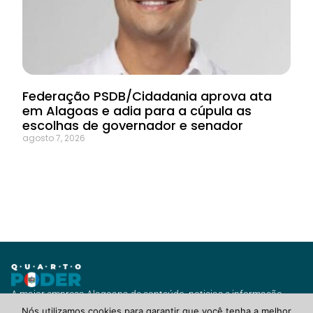
Federação PSDB/Cidadania aprova ata
em Alagoas e adia para a cúpula as
escolhas de governador e senador
agosto 7, 2026
A maior empresa Alagoana de conteúdo, noticias e informação
com vários canais de jornalismo e diversas soluções para você ou
Nós utilizamos cookies para garantir que você tenha a melhor