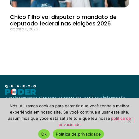
Chico Filho vai disputar o mandato de
deputado federal nas eleições 2026
agosto 6, 2026
A maior empresa Alagoana de conteúdo, noticias e informação
com vários canais de jornalismo e diversas soluções para você ou
Nós utilizamos cookies para garantir que você tenha a melhor
seu negócio.
experiência em nosso site. Se você continua a usar este site,
assumimos que você está satisfeito e que leu nossa
política de
privacidade
QuartoPoderAlagoas.com.br ©2021 Todos Direitos Reservados.
POLÍTICA DE PRIVACIDADE, TERMOS DE USO & COOKIES
Ok
Política de privacidade