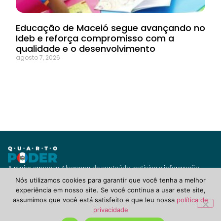
Educação de Maceió segue avançando no
Ideb e reforça compromisso com a
qualidade e o desenvolvimento
agosto 7, 2026
A maior empresa Alagoana de conteúdo, noticias e informação
com vários canais de jornalismo e diversas soluções para você ou
Nós utilizamos cookies para garantir que você tenha a melhor
seu negócio.
experiência em nosso site. Se você continua a usar este site,
assumimos que você está satisfeito e que leu nossa
política de
privacidade
QuartoPoderAlagoas.com.br ©2021 Todos Direitos Reservados.
POLÍTICA DE PRIVACIDADE, TERMOS DE USO & COOKIES