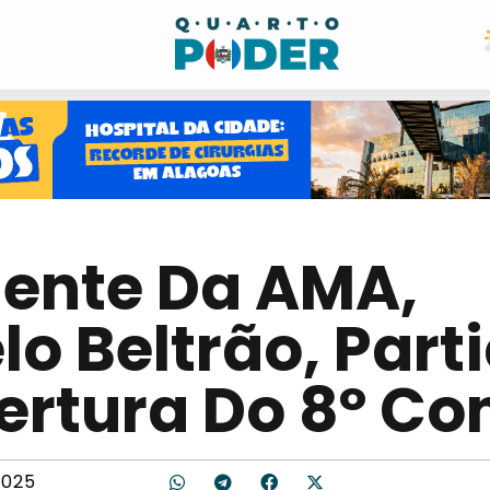
dente Da AMA,
o Beltrão, Part
ertura Do 8º C
2025