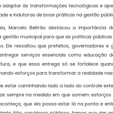
 adaptar às transformações tecnológicas e ape
ade e indutoras de boas práticas na gestão públi
ia, Marcelo Beltrão destacou a importância d
 a gestão municipal para que as políticas públic
o. Ele ressaltou que prefeitos, governadores e 
ntregar serviços essenciais como educação d
utura, e que essa entrega só se fortalece qua
ando esforços para transformar a realidade nas
e estar caminhando lado a lado do controle exte
 mas sempre na medida em que somem esforços p
aconteça, que ela possa estar lá na ponta e en
ade. Nós, servidores públicos, temos que dar a