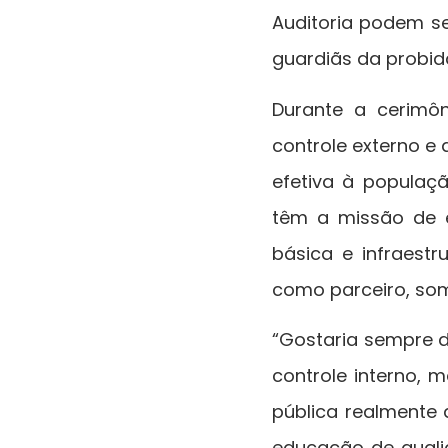
Auditoria podem se
guardiãs da probid
Durante a cerimôn
controle externo e
efetiva à populaçã
têm a missão de e
básica e infraestr
como parceiro, som
“Gostaria sempre d
controle interno,
pública realmente 
educação de qualid