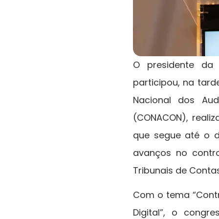
O presidente da 
participou, na tar
Nacional dos Aud
(CONACON), realiz
que segue até o d
avanços no contro
Tribunais de Contas
Com o tema “Control
Digital”, o congr