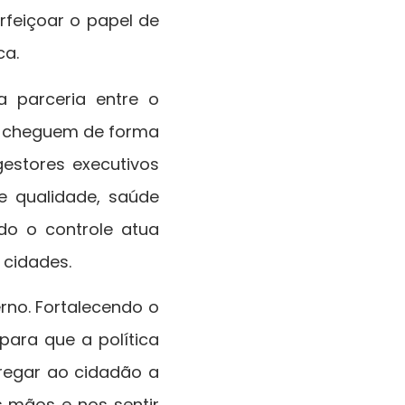
rfeiçoar o papel de
ca.
a parceria entre o
as cheguem de forma
gestores executivos
e qualidade, saúde
ndo o controle atua
 cidades.
rno. Fortalecendo o
ara que a política
tregar ao cidadão a
s mãos e nos sentir