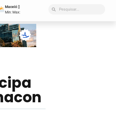
Maceió
[
]
Min:
Max:
icipa
onacon