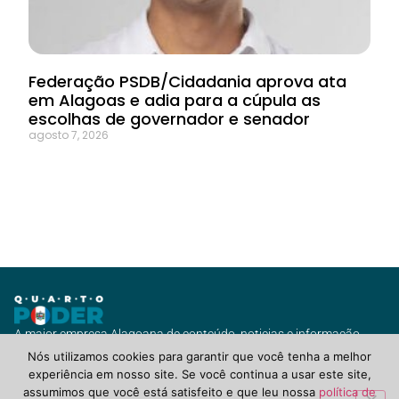
Federação PSDB/Cidadania aprova ata
em Alagoas e adia para a cúpula as
escolhas de governador e senador
agosto 7, 2026
A maior empresa Alagoana de conteúdo, noticias e informação
com vários canais de jornalismo e diversas soluções para você ou
Nós utilizamos cookies para garantir que você tenha a melhor
seu negócio.
experiência em nosso site. Se você continua a usar este site,
assumimos que você está satisfeito e que leu nossa
política de