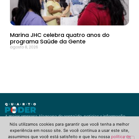
Marina JHC celebra quatro anos do
programa Saúde da Gente
agosto 8, 2026
A maior empresa Alagoana de conteúdo, noticias e informação
com vários canais de jornalismo e diversas soluções para você ou
Nós utilizamos cookies para garantir que você tenha a melhor
seu negócio.
experiência em nosso site. Se você continua a usar este site,
assumimos que você está satisfeito e que leu nossa
política de