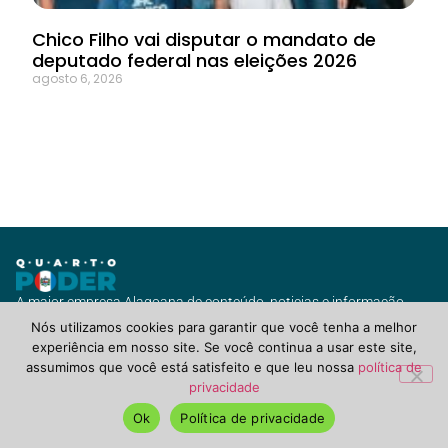
Chico Filho vai disputar o mandato de
deputado federal nas eleições 2026
agosto 6, 2026
A maior empresa Alagoana de conteúdo, noticias e informação
com vários canais de jornalismo e diversas soluções para você ou
Nós utilizamos cookies para garantir que você tenha a melhor
seu negócio.
experiência em nosso site. Se você continua a usar este site,
assumimos que você está satisfeito e que leu nossa
política de
privacidade
QuartoPoderAlagoas.com.br ©2021 Todos Direitos Reservados.
POLÍTICA DE PRIVACIDADE, TERMOS DE USO & COOKIES
Ok
Política de privacidade